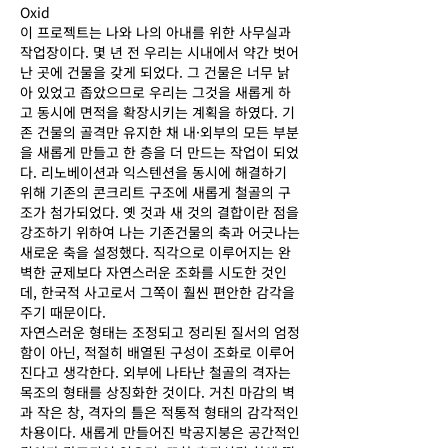
Oxid
이 프로젝트는 나와 나의 아내를 위한 사무실과
작업장이다. 몇 년 전 우리는 시내에서 약간 벗어
난 곳에 건물을 갖게 되었다. 그 건물은 너무 낡
아 있었고 좁았으므로 우리는 그것을 새롭게 하
고 동시에 면적을 확장시키는 계획을 하였다. 기
존 건물의 골격만 유지한 채 내·외부의 모든 부분
을 새롭게 만들고 한 층을 더 만드는 작업이 되었
다. 리노베이션과 익스텐션을 동시에 해결하기
위해 기존의 콘크리트 구조에 새롭게 철골의 구
조가 첨가되었다. 옛 것과 새 것의 결합이란 점을
강조하기 위하여 나는 기존건물의 축과 어긋나는
새로운 축을 설정했다. 직각으로 이루어지는 완
벽한 균제보다 자연스러운 조화를 시도한 것인
데, 한국적 사고로서 그쪽이 훨씬 편안한 감각을
주기 때문이다.
자연스러운 형태는 조정되고 정리된 질서의 엄정
함이 아닌, 적절히 배열된 구성이 조화로 이루어
진다고 생각한다. 외부에 나타난 철골의 격자는
목조의 형태를 상징화한 것이다. 거친 마감의 벽
과 작은 창, 격자의 틀은 적통적 형태의 감각적인
Previous
차용이다. 새롭게 만들어진 박공지붕은 공간적인