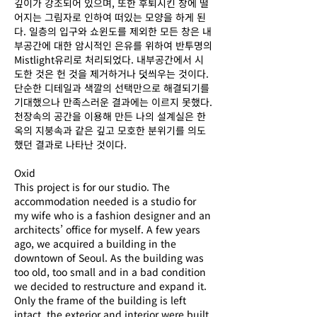
깊이가 강조되어 있으며, 또한 후퇴시킨 창에 떨
Next
어지는 그림자로 인하여 떠있는 모양을 하게 된
다. 일층의 입구와 쇼윈도를 제외한 모든 창은 내
부공간에 대한 암시적인 은유를 위하여 반투명의
Mistlight유리로 처리되었다. 내부공간에서 시
도한 것은 헌 것을 제거하거나 덧씌우는 것이다.
단순한 디테일과 색깔의 선택만으로 해결되기를
기대했으나 만족스러운 결과에는 이르지 못했다.
천장속의 공간을 이용해 만든 나의 설계실은 한
옥의 지붕속과 같은 깊고 모호한 분위기를 의도
했던 결과로 나타난 것이다.
Oxid
This project is for our studio. The
accommodation needed is a studio for
my wife who is a fashion designer and an
architects’ office for myself. A few years
ago, we acquired a building in the
downtown of Seoul. As the building was
too old, too small and in a bad condition
we decided to restructure and expand it.
Only the frame of the building is left
intact, the exterior and interior were built