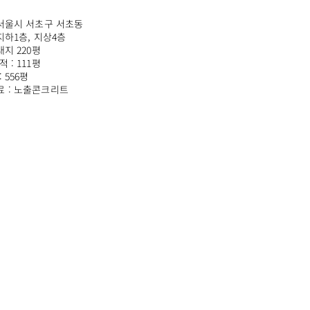
 서울시 서초구 서초동
 지하1층, 지상4층
대지 220평
 : 111평
 556평
 : 노출콘크리트