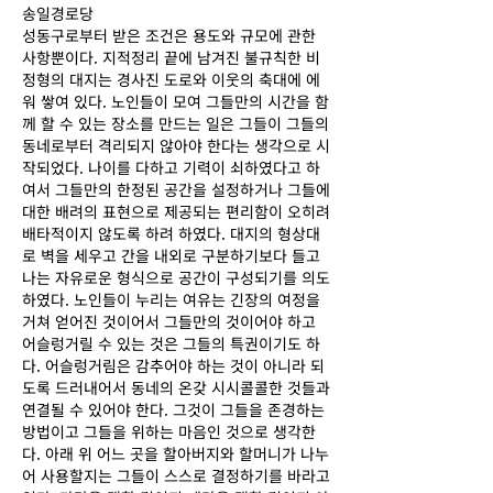
송일경로당
성동구로부터 받은 조건은 용도와 규모에 관한
사항뿐이다. 지적정리 끝에 남겨진 불규칙한 비
정형의 대지는 경사진 도로와 이웃의 축대에 에
워 쌓여 있다. 노인들이 모여 그들만의 시간을 함
께 할 수 있는 장소를 만드는 일은 그들이 그들의
동네로부터 격리되지 않아야 한다는 생각으로 시
작되었다. 나이를 다하고 기력이 쇠하였다고 하
여서 그들만의 한정된 공간을 설정하거나 그들에
대한 배려의 표현으로 제공되는 편리함이 오히려
배타적이지 않도록 하려 하였다. 대지의 형상대
로 벽을 세우고 간을 내외로 구분하기보다 들고
나는 자유로운 형식으로 공간이 구성되기를 의도
하였다. 노인들이 누리는 여유는 긴장의 여정을
거쳐 얻어진 것이어서 그들만의 것이어야 하고
어슬렁거릴 수 있는 것은 그들의 특권이기도 하
다. 어슬렁거림은 감추어야 하는 것이 아니라 되
도록 드러내어서 동네의 온갖 시시콜콜한 것들과
연결될 수 있어야 한다. 그것이 그들을 존경하는
방법이고 그들을 위하는 마음인 것으로 생각한
다. 아래 위 어느 곳을 할아버지와 할머니가 나누
Previous
어 사용할지는 그들이 스스로 결정하기를 바라고