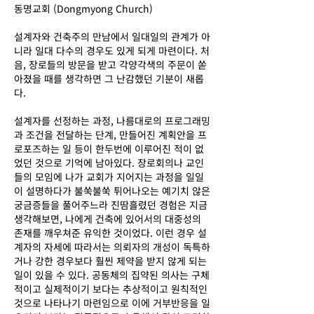
동명교회 (Dongmyong Church)
설계자와 건축주의 만남에서 일대일의 관계가 아
니라 일대 다수의 경우도 있게 되게 마련이다. 처
음, 장로들의 방문을 받고 각양각색의 주문이 쏟
아졌을 때를 생각하면 그 난감했던 기분이 새롭
다.
설계자를 선정하는 과정, 나름대로의 프로그래밍
과 조건을 전달하는 단계, 만들어진 계획안을 프
로포즈하는 일 등이 한두번에 이루어진 적이 없
었던 것으로 기억에 남아있다. 장로회의나 교인
들의 모임에 나가 교회가 지어지는 과정을 일일
이 설명하다가 불쑥불쑥 튀어나오는 예기치 않은
궁금증들을 풀어주느라 진땀흘렸던 경험은 지금
생각해보면, 나에게 건축에 있어서의 대중성의
존재를 깨우쳐준 유익한 것이었다. 이런 경우 설
계자의 자세에 따라서는 의뢰자의 개성이 독특하
거나 강한 경우보다 훨씬 제약을 받지 않게 되는
일이 있을 수 있다. 공동체의 집약된 의사는 구체
적이고 실제적이기 보다는 추상적이고 원칙적인
Previous
것으로 나타나기 마련임으로 이에 거부반응을 일