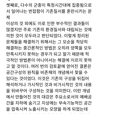
셋째로, 다수의 군중이 특정시간대에 집중됨으로
서 일어나는 번잡함이 기존질서를 혼란시키는 문
제
이상의 것 외에도 이로 인한 부수적인 결과들이
많겠지만 주로 기존의 환경질서와 대립되는 것에
의한 것이 모두라고 판단되었다. 이렇게 정리된
문제들을 해결하기 위해서는 그 모순을 적당히
해결하는 중간론적인 방법은 오히려 양쪽을 모두
만족시키지 못하는 경우가 되고 말기 때문에 적
극적인 방법론이 아니어서는 해결에 이르지 못하
고 말 것이다. 여러 번의 검토끝에 얻어진 결론은
공간구성의 원칙을 비존재의 개념에서 찾을 수
있다는 것이었다. 이것은 기존의 구성을 뒤집어
해석하거나 가시적인 것과 비가시적인 것의 내용
을 뒤바꾸어 구성하는 것을 의미한다. 이런 개념
에서 만들어진 것의 대강은 주요소로서의 예배공
간을 지하에 숨기고 지상에는 부속기능적인 공간
을 압축시켜 노출시키는 모양을 하게 되었는데
이러한 방법에 의해 첫째와 둘째 문제에 대한 해
결이 가능하게 되었다. 셋째의 문제를 해결하기
위해서는 지상공간의 영역성을 확보해야만 하였
음으로 건축적 처리에 의한 광장을 구성하기로